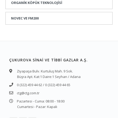
ORGANİK KÖPÜK TEKNOLOJİSİ
NOVEC VE FM200
ÇUKUROVA SİNAİ VE TİBBİ GAZLAR A.Ş.
Ziyapaşa Bulv. Kurtuluş Mah. 9 Sok.
Büşra Apt. Kat:1 Daire:1 Seyhan / Adana
0 (322) 459 44 62 / 0 (322) 459 44 65
ctg@ctg.com.tr
Pazartesi - Cuma: 08:00 - 18:00
Cumartesi - Pazar: Kapalı