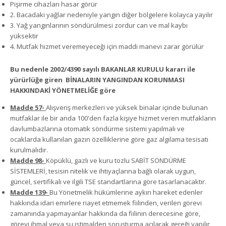
Pişirme cihazları hasar görür
2. Bacadaki yağlar nedeniyle yangın diğer bölgelere kolayca yayılır
3. Yağ yangınlarının söndürülmesi zordur can ve mal kaybı
yüksektir
4. Mutfak hizmet veremeyeceği için maddi manevi zarar görülür
Bu nedenle 2002/4390 sayılı BAKANLAR KURULU kararı ile
yürürlüğe giren BİNALARIN YANGINDAN KORUNMASI
HAKKINDAKİ YÖNETMELİĞE göre
Madde 57-
Alışveriş merkezleri ve yüksek binalar içinde bulunan
mutfaklar ile bir anda 100'den fazla kişiye hizmet veren mutfakların
davlumbazlarına otomatik söndürme sistemi yapılmalı ve
ocaklarda kullanılan gazın özelliklerine göre gaz algılama tesisatı
kurulmalıdır.
Madde 98-
Köpüklü, gazlı ve kuru tozlu SABİT SÖNDÜRME
SİSTEMLERİ, tesisin nitelik ve ihtiyaçlarına bağlı olarak uygun,
güncel, sertifikalı ve ilgili TSE standartlarına göre tasarlanacaktır.
Madde 139-
Bu Yönetmelik hükümlerine aykırı hareket edenler
hakkında idari emirlere riayet etmemek fiilinden, verilen görevi
zamanında yapmayanlar hakkında da fiilinin derecesine göre,
görevi ihmal veya su istimalden soruşturma açılarak gereği yapılır