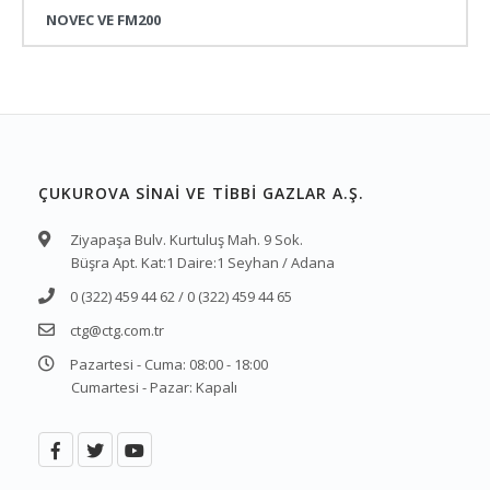
NOVEC VE FM200
ÇUKUROVA SİNAİ VE TİBBİ GAZLAR A.Ş.
Ziyapaşa Bulv. Kurtuluş Mah. 9 Sok.
Büşra Apt. Kat:1 Daire:1 Seyhan / Adana
0 (322) 459 44 62 / 0 (322) 459 44 65
ctg@ctg.com.tr
Pazartesi - Cuma: 08:00 - 18:00
Cumartesi - Pazar: Kapalı