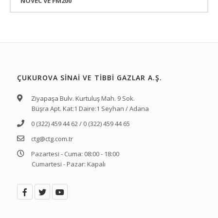
NOVEC VE FM200
ÇUKUROVA SİNAİ VE TİBBİ GAZLAR A.Ş.
Ziyapaşa Bulv. Kurtuluş Mah. 9 Sok.
Büşra Apt. Kat:1 Daire:1 Seyhan / Adana
0 (322) 459 44 62 / 0 (322) 459 44 65
ctg@ctg.com.tr
Pazartesi - Cuma: 08:00 - 18:00
Cumartesi - Pazar: Kapalı