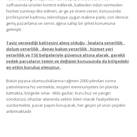
safhasında ürünler kontrol edilerek, kaliteden ödün vermeden
hizmet sunmayı ilke edinen, ar-ge ye önem veren, konusunda
profesyonel kadrosu, teknolojiye uygun makine parkı, son derece
geniş pazarlama ve servis ağına sahip bir şirket konumuna
gelmiştir.
Taviz vermediği kalitesini almış olduğu ; İmalata yeterlilik ,
dolum yeterlilik , deney bakım yeterlilik , hizmet yeri
yeterlilik ve TSE belgeleriyle güvence altına alarak, gerekli
yedek parçaların temin ve değişimi konusunda da bölgedeki
en etkin kuruluş olmuştur.
Bütün piyasa olumsuzluklarına rağmen 2000 yılından sonra
yatırımlarına hız vermekte, müşteri memnuniyetini ön planda
tutmakta, bölgede sınai - tıbbi gazlar, Kuru buz ve yangın
söndürücü cihazlar alanında sektör lideri olarak faaliyetlerini
sürdürmekte, pazar payını koruyarak, her geçen yıl ürün çeşidini
arttırmaktadır.