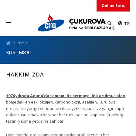
Online Satış
TR
ÜRÜNLER
Kurumsal
KURUMSAL
HİZMETLER
DUYURULAR
HAKKIMIZDA
KURUMSAL
İLETİŞİM
1974 yılında Adana’da tamamı öz sermaye ile kurulmuş olan
,
bölgedeki en eski oksijen, karbondioksit, asetilen, Kuru buz
üreticisi ve yangın söndürme cihazı yetkili satıcısı ve yangın tüpü
dolumcusu olmakla beraber her türlü basınçlı kapların (tüplerin)
testini yapma yetkisine sahiptir.
Ham madde girdi aşamasından başlayarak, üretimin her