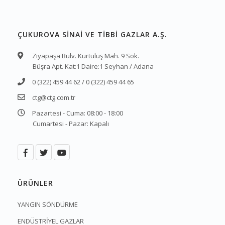
ÇUKUROVA SİNAİ VE TİBBİ GAZLAR A.Ş.
Ziyapaşa Bulv. Kurtuluş Mah. 9 Sok.
Büşra Apt. Kat:1 Daire:1 Seyhan / Adana
0 (322) 459 44 62 / 0 (322) 459 44 65
ctg@ctg.com.tr
Pazartesi - Cuma: 08:00 - 18:00
Cumartesi - Pazar: Kapalı
ÜRÜNLER
YANGIN SÖNDÜRME
ENDÜSTRİYEL GAZLAR