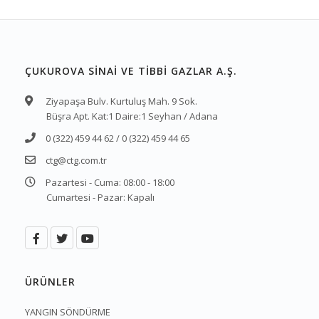
ÇUKUROVA SİNAİ VE TİBBİ GAZLAR A.Ş.
Ziyapaşa Bulv. Kurtuluş Mah. 9 Sok.
Büşra Apt. Kat:1 Daire:1 Seyhan / Adana
0 (322) 459 44 62 / 0 (322) 459 44 65
ctg@ctg.com.tr
Pazartesi - Cuma: 08:00 - 18:00
Cumartesi - Pazar: Kapalı
ÜRÜNLER
YANGIN SÖNDÜRME