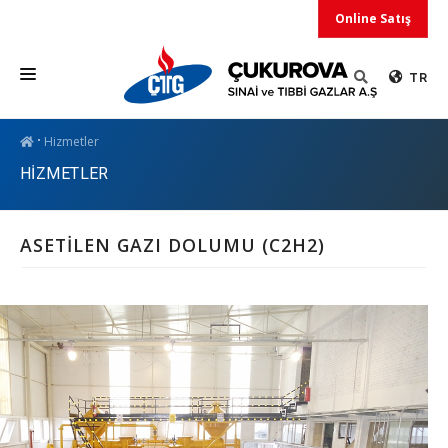
Online Satış
TR
ÜRÜNLER
Hizmetler
HİZMETLER
HİZMETLER
DUYURULAR
ASETİLEN GAZI DOLUMU (C2H2)
KURUMSAL
İLETİŞİM